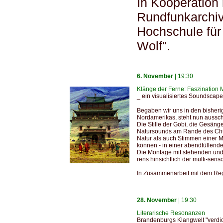
In Kooperation
Rundfunkarchi
Hochschule für
Wolf".
6. November
| 19:30
Klänge der Ferne: Faszination 
_ ein visualisiertes Soundscap
Begaben wir uns in den bisher
Nordamerikas, steht nun aussch
Die Stille der Gobi, die Gesän
Natursounds am Rande des Chuv
Natur als auch Stimmen einer 
können - in einer abendfüllend
Die Montage mit stehenden und 
rens hinsichtlich der multi-se
In Zusammenarbeit mit dem Regi
28. November
| 19:30
Literarische Resonanzen
Brandenburgs Klangwelt "verdi