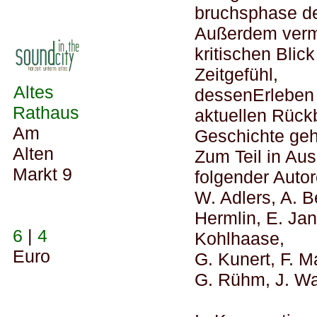
bruchsphase de
Außerdem vermi
kritischen Blic
Zeitgefühl,
Altes
dessenErleben
Rathaus
aktuellen Rückb
Am
Geschichte geh
Alten
Zum Teil in Au
Markt 9
folgender Autor
W. Adlers, A. B
Hermlin, E. Jan
6
|
4
Kohlhaase,
Euro
G. Kunert, F. M
G. Rühm, J. Wa